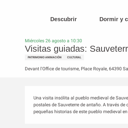
Aller
au
contenu
Descubrir
Dormir y 
Página principal
Visitas guiadas: Sauveterre en otros tiemp
principal
Miércoles 26 agosto a 10:30
Visitas guiadas: Sauveter
PATRIMONIO ANIMACIÓN
CULTURAL
Devant l'Office de tourisme, Place Royale, 64390 S
Descripción
Una visita insólita al pueblo medieval de Sauve
postales de Sauveterre de antaño. A través de c
pequeñas historias de este pueblo medieval en