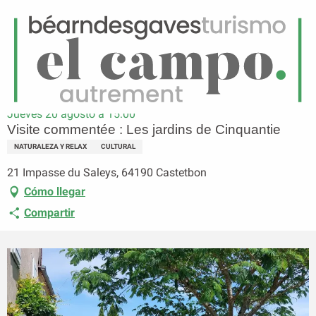
ES
Menú
uscar
Página principal
Visite commentée : Les jardins de Cinquantie
Jueves 20 agosto a 15:00
Visite commentée : Les jardins de Cinquantie
NATURALEZA Y RELAX
CULTURAL
21 Impasse du Saleys, 64190 Castetbon
Cómo llegar
Compartir