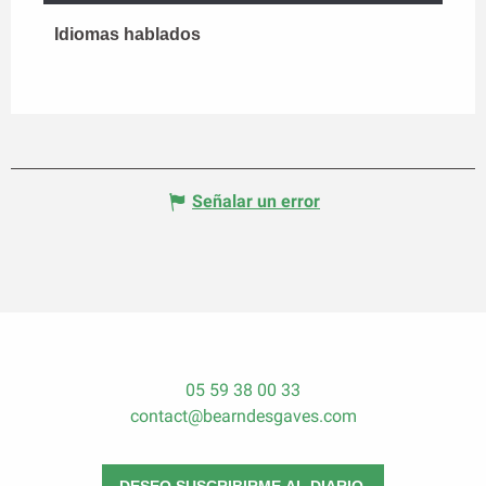
Idiomas hablados
Idiomas hablados
Señalar un error
05 59 38 00 33
contact@bearndesgaves.com