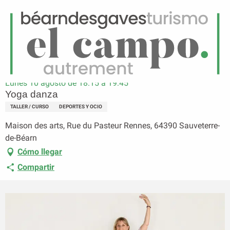
ES
Menú
uscar
Página principal
Yoga danza
Lunes 10 agosto de 18:15 a 19:45
Yoga danza
TALLER / CURSO
DEPORTES Y OCIO
Maison des arts, Rue du Pasteur Rennes, 64390 Sauveterre-
de-Béarn
Cómo llegar
Compartir