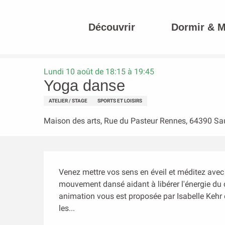
Aller
au
Découvrir
Dormir & 
contenu
Accueil
Yoga danse
principal
Lundi 10 août de 18:15 à 19:45
Yoga danse
ATELIER / STAGE
SPORTS ET LOISIRS
Maison des arts, Rue du Pasteur Rennes, 64390 Sa
Description
Venez mettre vos sens en éveil et méditez avec
mouvement dansé aidant à libérer l'énergie du c
animation vous est proposée par Isabelle Kehr q
les...