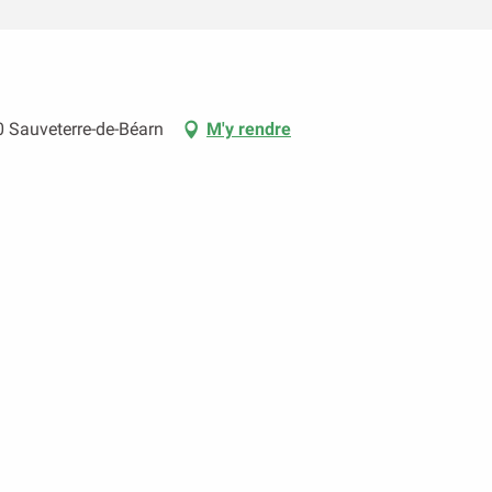
0 Sauveterre-de-Béarn
M'y rendre