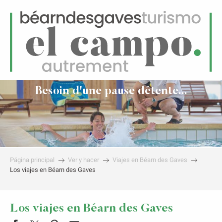
ES
Menú
uscar
Besoin d'une pause détente...
Página principal
Ver y hacer
Viajes en Béarn des Gaves
Los viajes en Béarn des Gaves
Los viajes en Béarn des Gaves