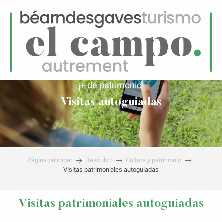
ES
Menú
uscar
¡+ de patrimonio!
Visitas autoguiadas
Página principal
Descubrir
Cultura y patrimonio
Visitas patrimoniales autoguiadas
Visitas patrimoniales autoguiadas