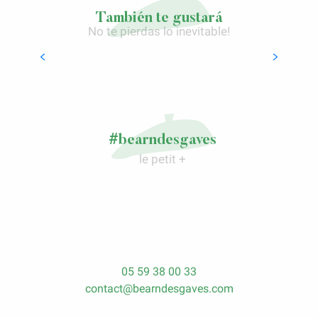
También te gustará
No te pierdas lo inevitable!
El campo de Gurs
LIRE LA SUITE
#bearndesgaves
le petit +
05 59 38 00 33
contact@bearndesgaves.com