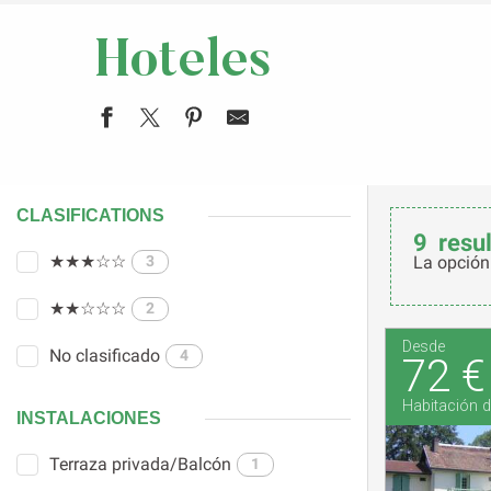
Hoteles
CLASIFICATIONS
9
resu
★★★☆☆
3
La opción
★★☆☆☆
2
Desde
No clasificado
4
72 €
Habitación d
INSTALACIONES
Terraza privada/Balcón
1