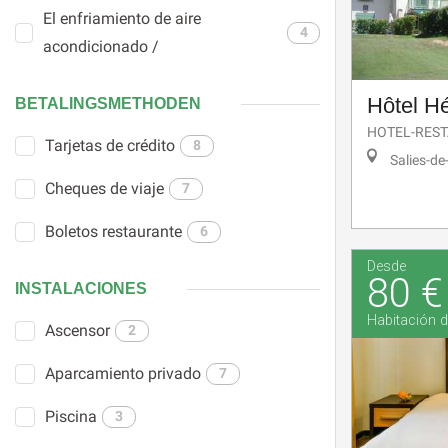
El enfriamiento de aire
4
acondicionado /
Hôtel Hé
BETALINGSMETHODEN
HOTEL-RES
Tarjetas de crédito
8
Salies-de
Cheques de viaje
7
Boletos restaurante
6
Desde
80 €
INSTALACIONES
Habitación d
Ascensor
2
Aparcamiento privado
7
Piscina
3