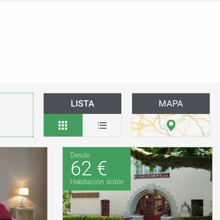
LISTA
MAPA
Desde
62 €
Habitación doble