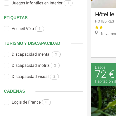
Juegos infantiles en interior
1
Hôtel l
ETIQUETAS
HOTEL-RES
Accueil Vélo
1
Navarren
TURISMO Y DISCAPACIDAD
Discapacidad mental
2
Discapacidad motriz
2
Desde
72 €
Discapacidad visual
2
Habitación d
CADENAS
Logis de France
3