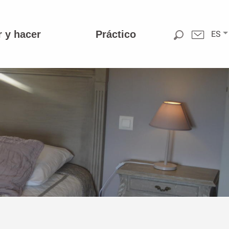
r y hacer
Práctico
ES