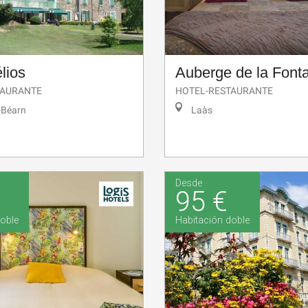
lios
Auberge de la Font
TAURANTE
HOTEL-RESTAURANTE
-Béarn
Laàs
Desde
95 €
oble
Habitación doble