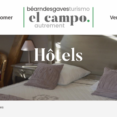
comer
Ve
Hôtels
les