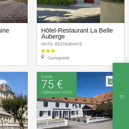
aine
Hôtel-Restaurant La Belle
Auberge
HOTEL-RESTAURANTE
Castagnède
Desde
75 €
Habitación doble
MAPA 