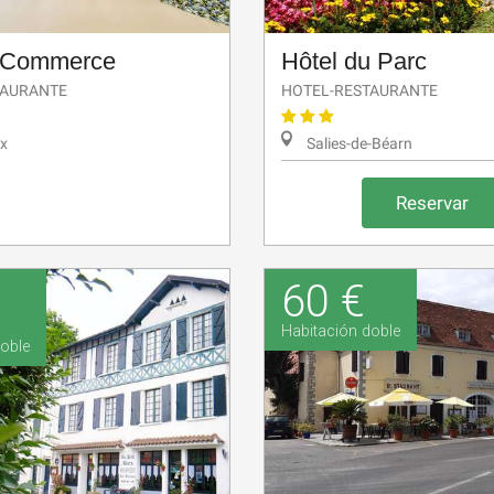
e Commerce
Hôtel du Parc
TAURANTE
HOTEL-RESTAURANTE
x
Salies-de-Béarn
Reservar
60 €
Habitación doble
oble