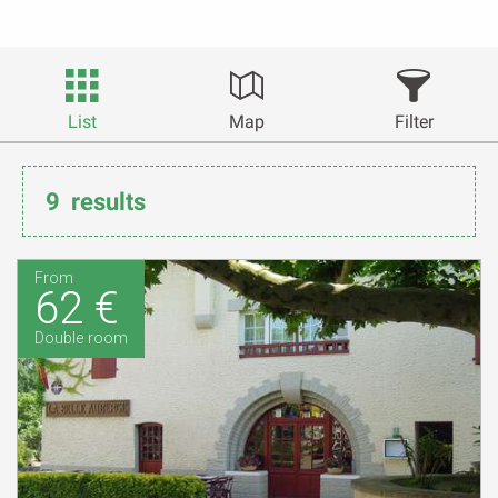
List
Map
Filter
9
results
From
62 €
Double room