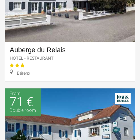
Auberge du Relais
HOTEL - RESTAURANT
Bérenx
From
71 €
Double room