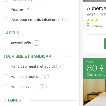
Auberge
Piscine
3
HÔTEL - RE
Jeux pour enfants interieurs
1
Bérenx
LABELS
Accueil Vélo
1
TOURISME ET HANDICAP
À partir de
80 €
Handicap mental et auditif
2
Chambre do
Handicap moteur
2
Handicap visuel
2
CHAÎNES