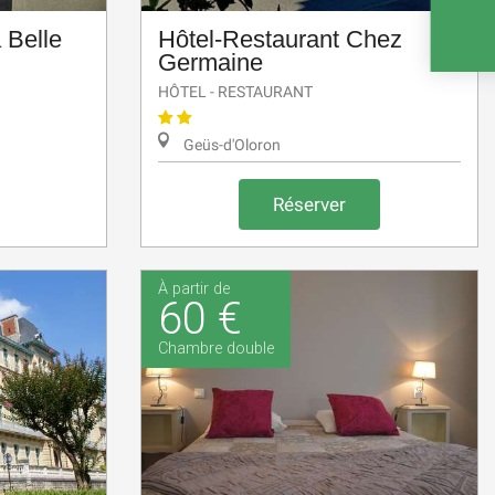
 Belle
Hôtel-Restaurant Chez
E
Germaine
HÔTEL - RESTAURANT
Geüs-d'Oloron
Réserver
À partir de
60 €
Chambre double