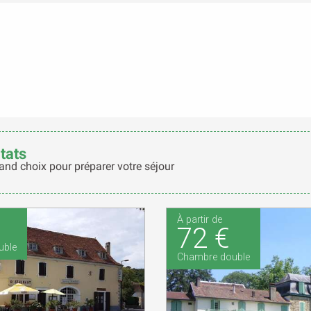
tats
and choix pour préparer votre séjour
À partir de
72 €
uble
Chambre double