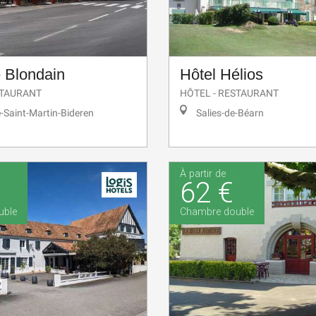
 Blondain
Hôtel Hélios
STAURANT
HÔTEL - RESTAURANT
e-Saint-Martin-Bideren
Salies-de-Béarn
À partir de
62 €
uble
Chambre double