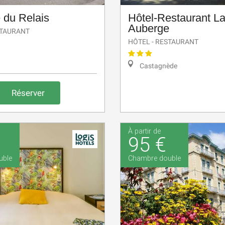
 du Relais
Hôtel-Restaurant La
Auberge
STAURANT
HÔTEL - RESTAURANT
Castagnède
Réserver
À partir de
95 €
uble
Chambre double