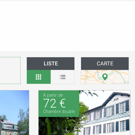
LISTE
CARTE
À partir de
72 €
Chambre double