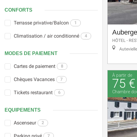
CONFORTS
Terrasse privative/Balcon
1
Auberge
Climatisation / air conditionné
4
HÔTEL - RE
Auteviell
MODES DE PAIEMENT
Cartes de paiement
8
À partir de
Chèques Vacances
75 €
7
Chambre do
Tickets restaurant
6
EQUIPEMENTS
Ascenseur
2
Parking privé
7