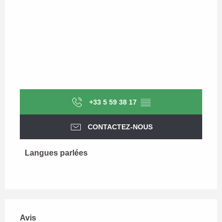
+33 5 59 38 17
▒▒
CONTACTEZ-NOUS
Langues parlées
Langues parlées
Avis
Avis