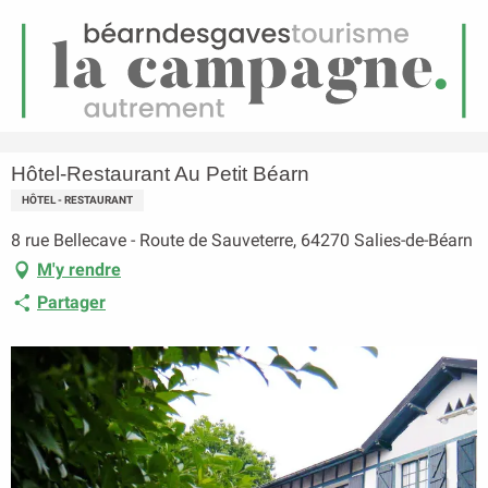
FR
Menu
echerche
Accueil
Hôtel-Restaurant Au Petit Béarn
Hôtel-Restaurant Au Petit Béarn
HÔTEL - RESTAURANT
8 rue Bellecave - Route de Sauveterre, 64270 Salies-de-Béarn
M'y rendre
Partager