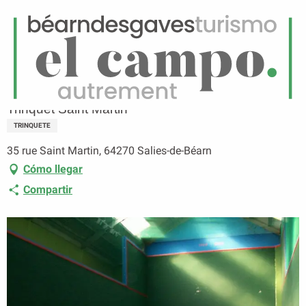
ES
Menú
uscar
Página principal
Trinquet Saint Martin
Trinquet Saint Martin
TRINQUETE
35 rue Saint Martin, 64270 Salies-de-Béarn
Cómo llegar
Compartir