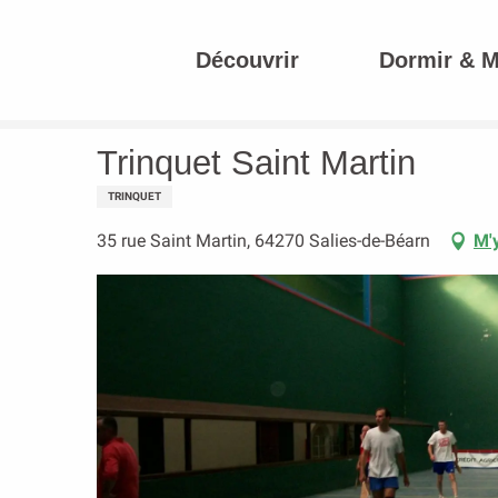
Aller
au
Découvrir
Dormir & 
contenu
Accueil
Trinquet Saint Martin
principal
Trinquet Saint Martin
TRINQUET
35 rue Saint Martin, 64270 Salies-de-Béarn
M'