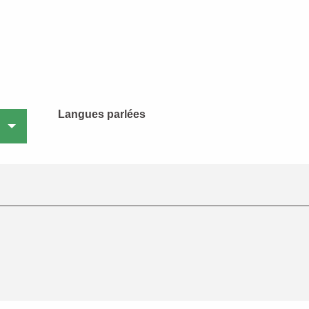
Langues parlées
Langues parlées