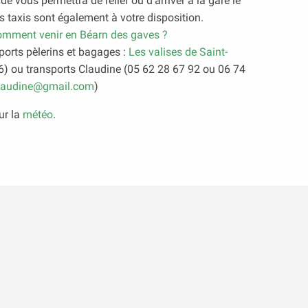
e vous permettra de relier ou d’arriver à la gare le
es
taxis
sont également à votre disposition.
mment venir en Béarn des gaves ?
ports pèlerins et bagages :
Les valises de Saint-
6) ou transports Claudine (05 62 28 67 92 ou 06 74
claudine@gmail.com
)
ur la
météo
.