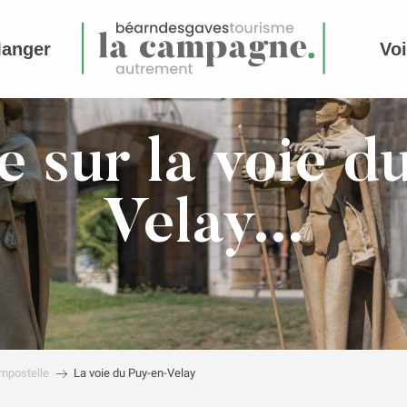
Manger
Voi
e sur la voie d
Velay...
mpostelle
La voie du Puy-en-Velay