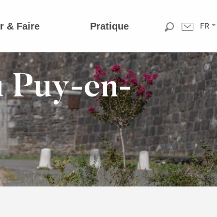
r & Faire
Pratique
FR
u Puy-en-