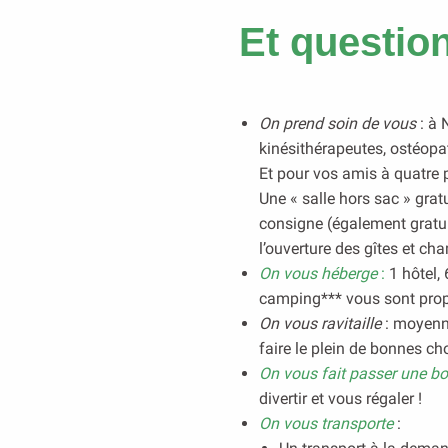
Et question
On prend soin de vous
: à 
kinésithérapeutes, ostéopat
Et pour vos amis à quatre p
Une « salle hors sac » gratu
consigne (également gratui
l’ouverture des gîtes et ch
On vous héberge
:
1 hôtel,
camping*** vous sont pro
On vous ravitaille
: moyenne
faire le plein de bonnes ch
On vous fait passer une b
divertir et vous régaler !
On vous transporte
: