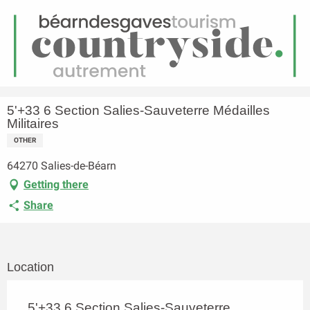
EN
Menu
earch
Homepage
5'+33 6 Section Salies-Sauveterre Médailles Militaires
5'+33 6 Section Salies-Sauveterre Médailles
Militaires
OTHER
64270 Salies-de-Béarn
Getting there
Share
Location
5'+33 6 Section Salies-Sauveterre