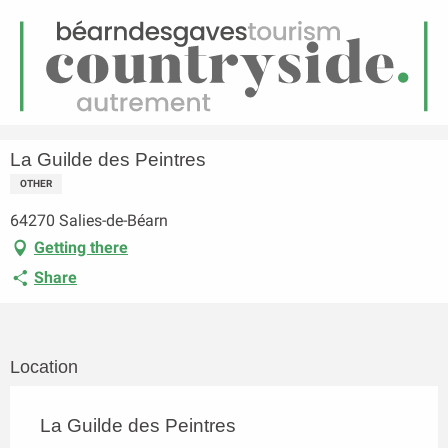
EN
Menu
earch
Homepage
La Guilde des Peintres
La Guilde des Peintres
OTHER
64270 Salies-de-Béarn
Getting there
Share
Location
La Guilde des Peintres