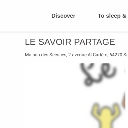
Aller
au
Discover
To sleep & 
contenu
Homepage
LE SAVOIR PARTAGE
principal
LE SAVOIR PARTAGE
Maison des Services, 2 avenue Al Cartéro, 64270 Sa