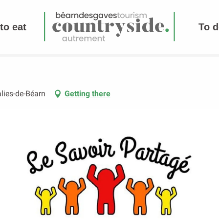
to eat
To d
lies-de-Béarn
Getting there