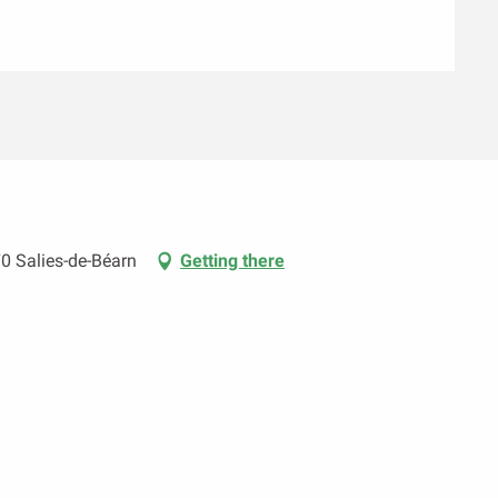
70 Salies-de-Béarn
Getting there