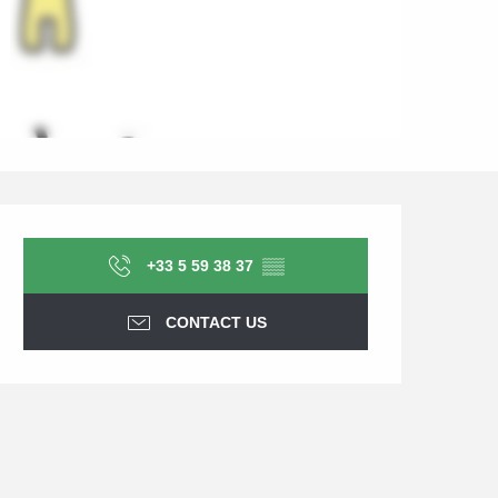
Opening hours & contact d
+33 5 59 38 37
▒▒
CONTACT US