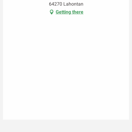
64270 Lahontan
Getting there