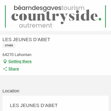
EN
Menu
earch
Homepage
LES JEUNES D’ABET
LES JEUNES D’ABET
OTHER
64270 Lahontan
Getting there
Share
Location
LES JEUNES D’ABET