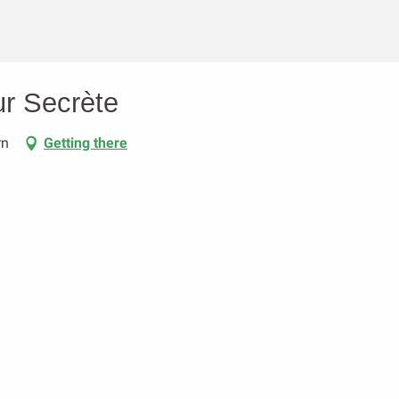
ur Secrète
rn
Getting there