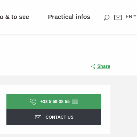
o & to see
Practical infos
EN
Share
Opening hours & contact d
+33 5 59 38 55
▒▒
CONTACT US