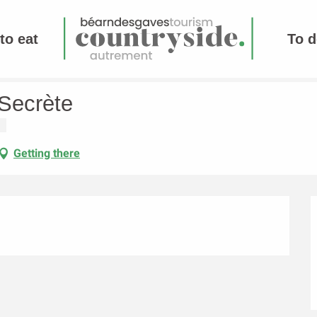
to eat
To d
 Secrète
Getting there