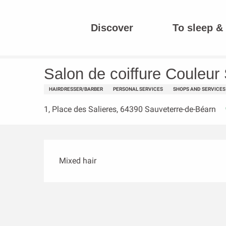
Aller
au
Discover
To sleep & 
contenu
Homepage
Salon de coiffure Couleur Secrète
principal
Salon de coiffure Couleur
HAIRDRESSER/BARBER
PERSONAL SERVICES
SHOPS AND SERVICES
1, Place des Salieres, 64390 Sauveterre-de-Béarn
Description
Mixed hair