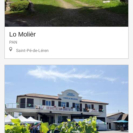
Lo Molièr
PAN
Saint-Pé-de-Léren