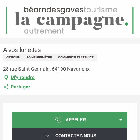
FR
Menu
echerche
Accueil
A vos lunettes
A vos lunettes
OPTICIEN
SOINS BIEN-ÊTRE
COMMERCE ET SERVICE
28 rue Saint Germain, 64190 Navarrenx
M'y rendre
Partager
Ouverture et coordonnées
APPELER
CONTACTEZ-NOUS