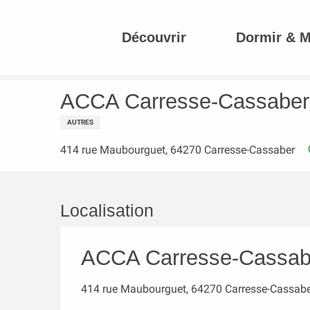
Aller
au
Découvrir
Dormir & 
contenu
Accueil
ACCA Carresse-Cassaber
principal
ACCA Carresse-Cassaber
AUTRES
414 rue Maubourguet, 64270 Carresse-Cassaber
Localisation
ACCA Carresse-Cassab
414 rue Maubourguet, 64270 Carresse-Cassab