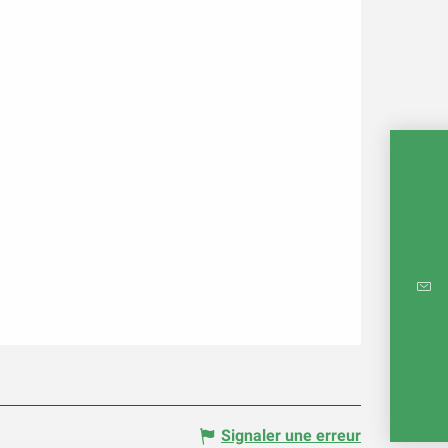
CARTE
RÉ
E
Signaler une erreur