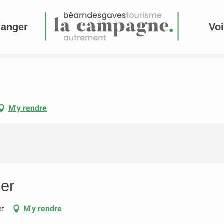
Manger
Voi
M'y rendre
er
er
M'y rendre