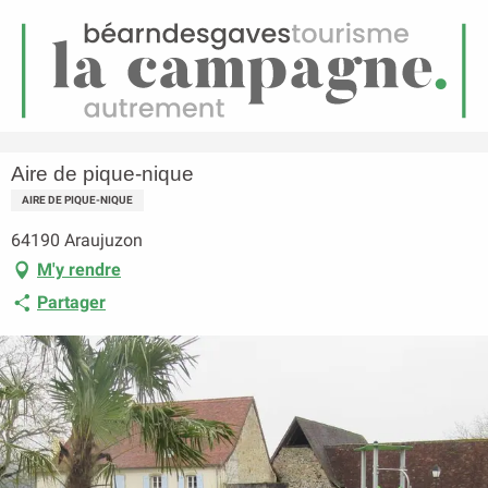
FR
Menu
echerche
Accueil
Aire de pique-nique
Aire de pique-nique
AIRE DE PIQUE-NIQUE
64190 Araujuzon
M'y rendre
Partager