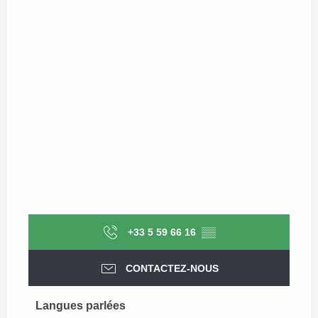
+33 5 59 66 16
▒▒
CONTACTEZ-NOUS
Langues parlées
Langues parlées