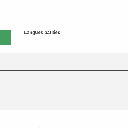
Langues parlées
Langues parlées