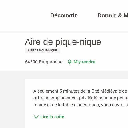
Aller
au
Découvrir
Dormir & 
contenu
Accueil
Aire de pique-nique
principal
Aire de pique-nique
AIRE DE PIQUE-NIQUE
64390 Burgaronne
M'y rendre
Description
A seulement 5 minutes de la Cité Médiévale de
offre un emplacement privilégié pour une petite 
mairie et de la table d'orientation, vous ouvre 
Lire la suite