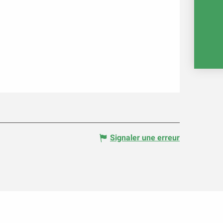
RÉ
E
Signaler une erreur