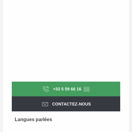
+33 5 59 66 16
▒▒
CONTACTEZ-NOUS
Langues parlées
Langues parlées