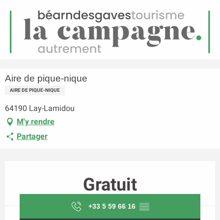
FR
Menu
echerche
Accueil
Aire de pique-nique
Aire de pique-nique
AIRE DE PIQUE-NIQUE
64190 Lay-Lamidou
M'y rendre
Partager
Ouverture et coordonnées
Gratuit
+33 5 59 66 16
▒▒