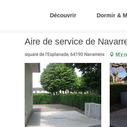
Aller
au
Découvrir
Dormir & 
contenu
Accueil
Aire de service de Navarrenx
principal
Aire de service de Navarr
square de l'Esplanade, 64190 Navarrenx
M'y r