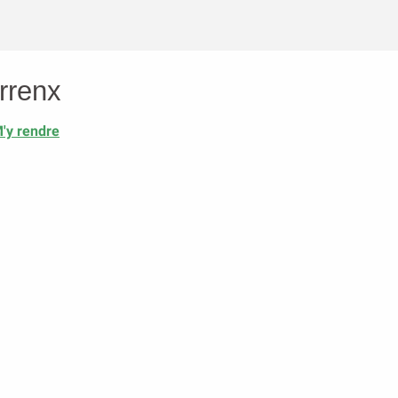
rrenx
'y rendre