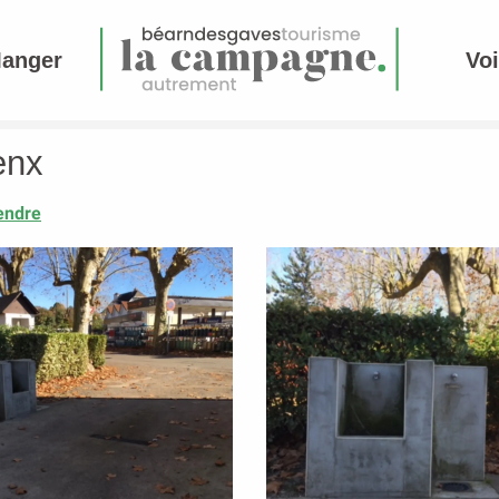
Manger
Voi
enx
endre