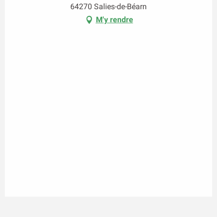
64270 Salies-de-Béarn
M'y rendre