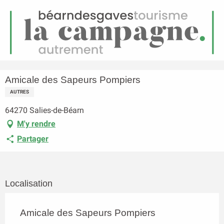
FR
Menu
echerche
Accueil
Amicale des Sapeurs Pompiers
Amicale des Sapeurs Pompiers
AUTRES
64270 Salies-de-Béarn
M'y rendre
Partager
Localisation
Amicale des Sapeurs Pompiers