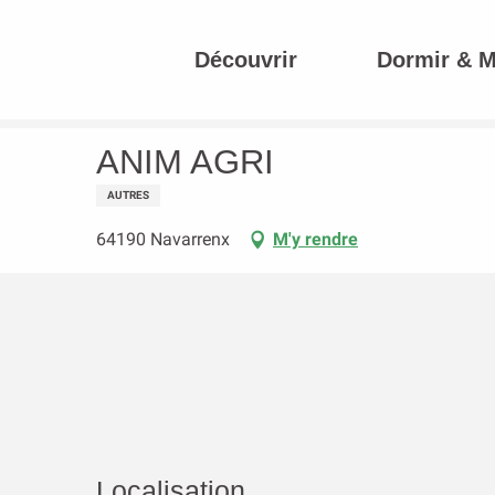
Aller
au
Découvrir
Dormir & 
contenu
Accueil
ANIM AGRI
principal
ANIM AGRI
AUTRES
64190 Navarrenx
M'y rendre
Localisation