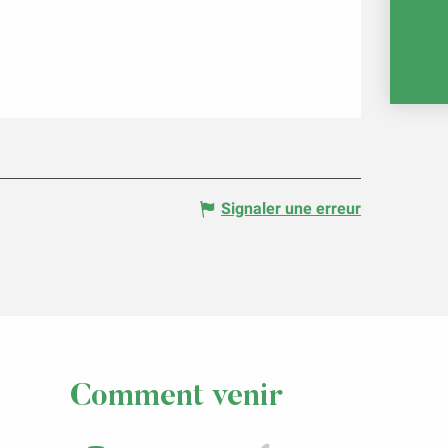
RÉ
E
Signaler une erreur
Comment venir