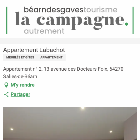
FR
Menu
echerche
Accueil
Appartement Labachot
Appartement Labachot
MEUBLÉS ET GÎTES
APPARTEMENT
Appartement n° 2, 13 avenue des Docteurs Foix, 64270
Salies-de-Béarn
M'y rendre
Partager