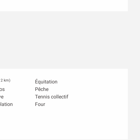
 2 km)
Équitation
los
Pêche
ve
Tennis collectif
lation
Four