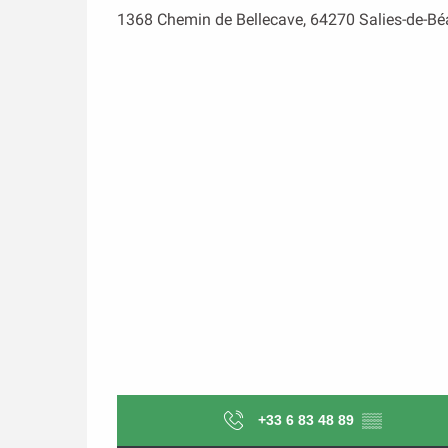
1368 Chemin de Bellecave, 64270 Salies-de-Bé
+33 6 83 48 89
▒▒