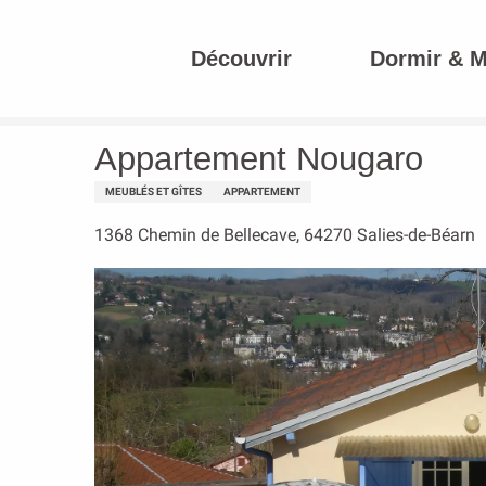
Aller
au
Découvrir
Dormir & 
contenu
Accueil
Appartement Nougaro
principal
Appartement Nougaro
MEUBLÉS ET GÎTES
APPARTEMENT
1368 Chemin de Bellecave, 64270 Salies-de-Béarn