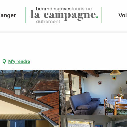
Manger
Voi
M'y rendre