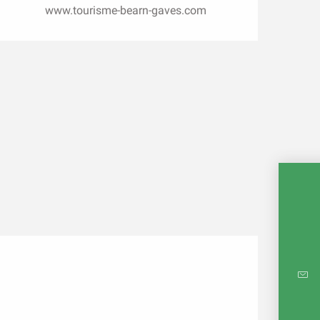
www.tourisme-bearn-gaves.com
CARTE
RÉ