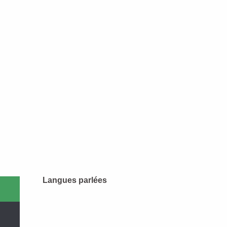
Langues parlées
Langues parlées