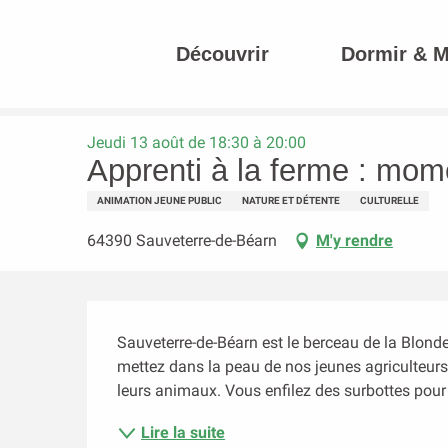
Aller
au
Découvrir
Dormir & 
contenu
Accueil
Apprenti à la ferme : moments magiques à la ferme
principal
Jeudi 13 août de 18:30 à 20:00
Apprenti à la ferme : mom
ANIMATION JEUNE PUBLIC
NATURE ET DÉTENTE
CULTURELLE
64390 Sauveterre-de-Béarn
M'y rendre
Description
Sauveterre-de-Béarn est le berceau de la Blonde
mettez dans la peau de nos jeunes agriculteurs n
leurs animaux. Vous enfilez des surbottes pour v
Lire la suite