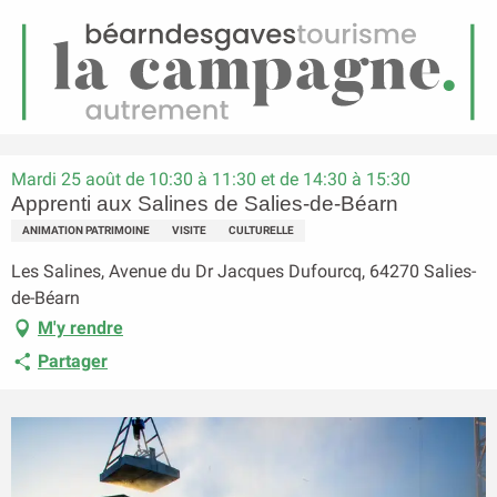
FR
Menu
echerche
Accueil
Apprenti aux Salines de Salies-de-Béarn
Mardi 25 août de 10:30 à 11:30 et de 14:30 à 15:30
Apprenti aux Salines de Salies-de-Béarn
ANIMATION PATRIMOINE
VISITE
CULTURELLE
Les Salines, Avenue du Dr Jacques Dufourcq, 64270 Salies-
de-Béarn
M'y rendre
Partager