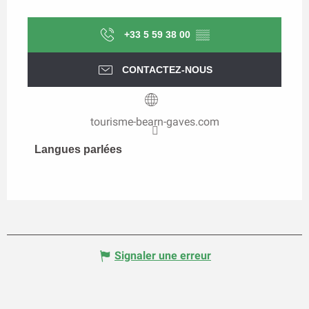
+33 5 59 38 00
▒▒
CONTACTEZ-NOUS
tourisme-bearn-gaves.com
Langues parlées
Langues parlées
Signaler une erreur