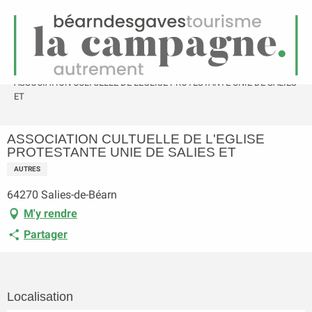
FR
Menu
echerche
Accueil
ASSOCIATION CULTUELLE DE L'EGLISE PROTESTANTE UNIE DE SALIES
ET
ASSOCIATION CULTUELLE DE L'EGLISE
PROTESTANTE UNIE DE SALIES ET
AUTRES
64270 Salies-de-Béarn
M'y rendre
Partager
Localisation