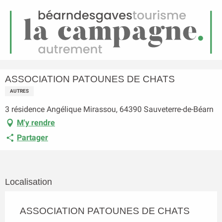
FR
Menu
echerche
Accueil
ASSOCIATION PATOUNES DE CHATS
ASSOCIATION PATOUNES DE CHATS
AUTRES
3 résidence Angélique Mirassou, 64390 Sauveterre-de-Béarn
M'y rendre
Partager
Localisation
ASSOCIATION PATOUNES DE CHATS