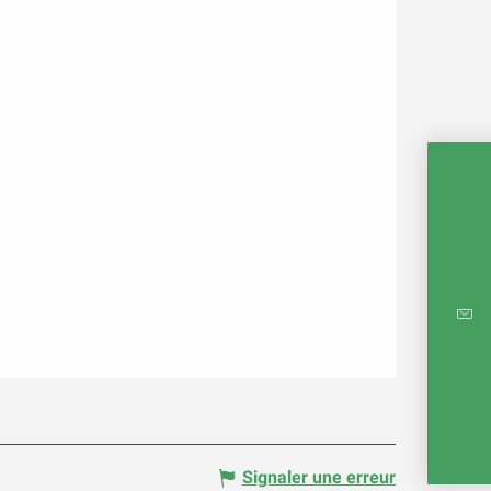
CARTE
RÉ
E
Signaler une erreur