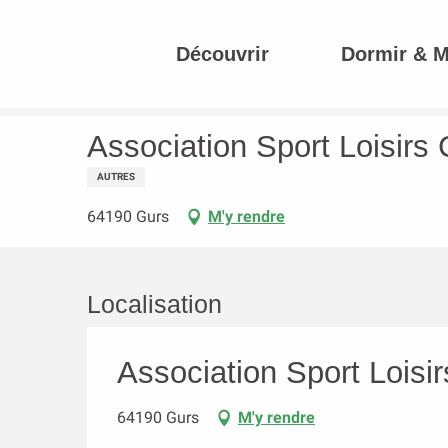
Aller
au
Découvrir
Dormir & 
contenu
Accueil
Association Sport Loisirs Culture
principal
Association Sport Loisirs 
AUTRES
64190 Gurs
M'y rendre
Localisation
Association Sport Loisir
64190 Gurs
M'y rendre