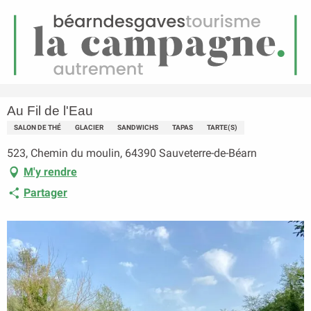
FR
Menu
echerche
Accueil
Au Fil de l'Eau
Au Fil de l'Eau
SALON DE THÉ
GLACIER
SANDWICHS
TAPAS
TARTE(S)
523, Chemin du moulin, 64390 Sauveterre-de-Béarn
M'y rendre
Partager