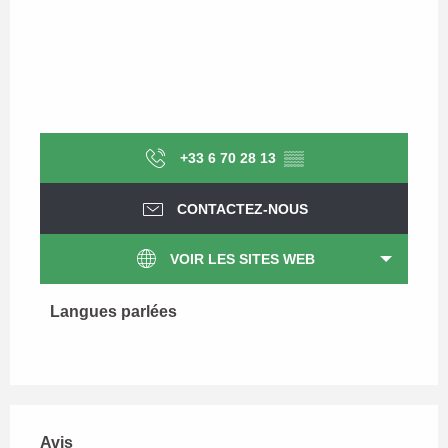
+33 6 70 28 13
▒▒
CONTACTEZ-NOUS
VOIR LES SITES WEB
Langues parlées
Langues parlées
Avis
Avis