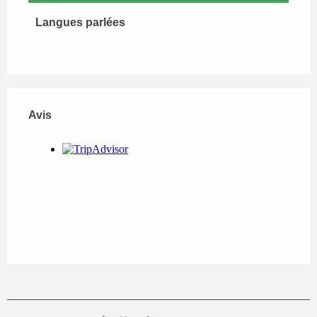
Langues parlées
Langues parlées
Avis
Avis