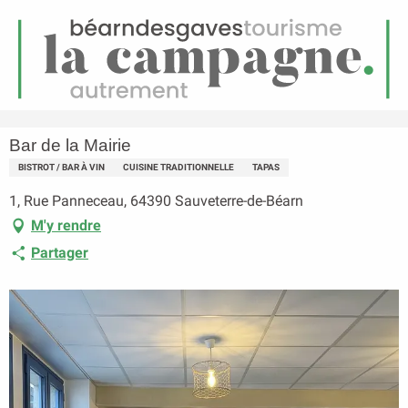
FR
Menu
echerche
Accueil
Bar de la Mairie
Bar de la Mairie
BISTROT / BAR À VIN
CUISINE TRADITIONNELLE
TAPAS
1, Rue Panneceau, 64390 Sauveterre-de-Béarn
M'y rendre
Partager