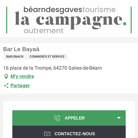
FR
Menu
echerche
Accueil
Bar Le Bayaà
Bar Le Bayaà
BAR/SNACK
COMMERCE ET SERVICE
16 place de la Trompe, 64270 Salies-de-Béarn
M'y rendre
Partager
Ouverture et coordonnées
APPELER
CONTACTEZ-NOUS