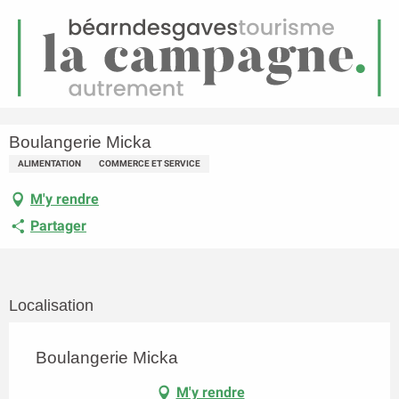
FR
Menu
echerche
Accueil
Boulangerie Micka
Boulangerie Micka
ALIMENTATION
COMMERCE ET SERVICE
M'y rendre
Partager
Localisation
Boulangerie Micka
M'y rendre