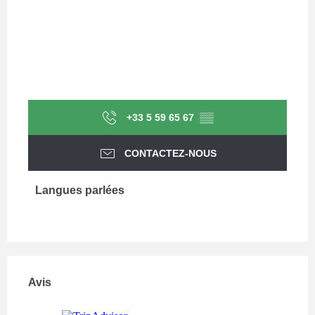
+33 5 59 65 67
▒▒
CONTACTEZ-NOUS
Langues parlées
Langues parlées
Avis
Avis