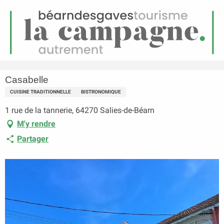
FR
Menu
echerche
Accueil
Casabelle
Casabelle
CUISINE TRADITIONNELLE
BISTRONOMIQUE
1 rue de la tannerie, 64270 Salies-de-Béarn
M'y rendre
Partager