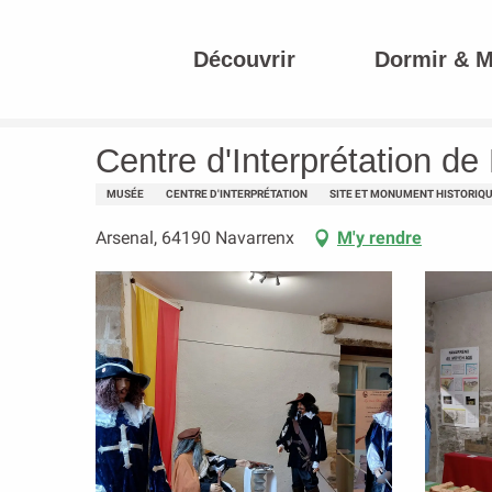
Aller
au
Découvrir
Dormir & 
contenu
Accueil
Centre d'Interprétation de Navarrenx
principal
Centre d'Interprétation d
MUSÉE
CENTRE D'INTERPRÉTATION
SITE ET MONUMENT HISTORIQ
Arsenal, 64190 Navarrenx
M'y rendre