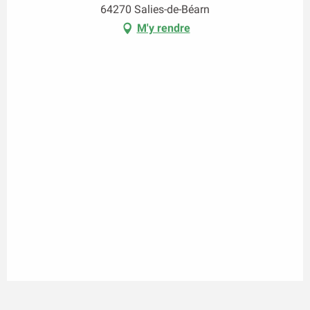
64270 Salies-de-Béarn
M'y rendre