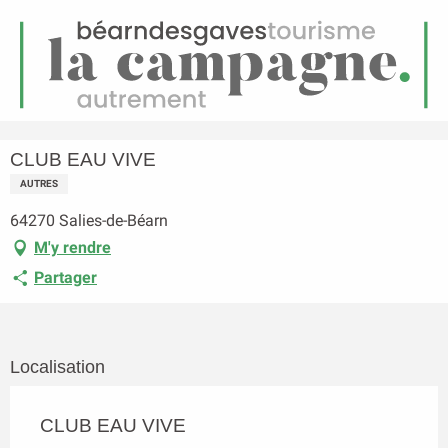
FR
Menu
echerche
Accueil
CLUB EAU VIVE
CLUB EAU VIVE
AUTRES
64270 Salies-de-Béarn
M'y rendre
Partager
Localisation
CLUB EAU VIVE