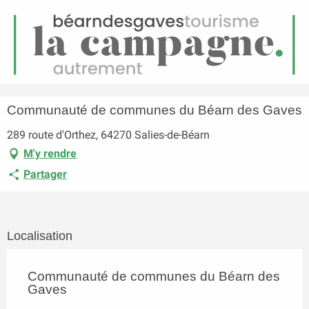
FR
Menu
echerche
Accueil
Communauté de communes du Béarn des Gaves
Communauté de communes du Béarn des Gaves
289 route d'Orthez, 64270 Salies-de-Béarn
M'y rendre
Partager
Localisation
Communauté de communes du Béarn des
Gaves