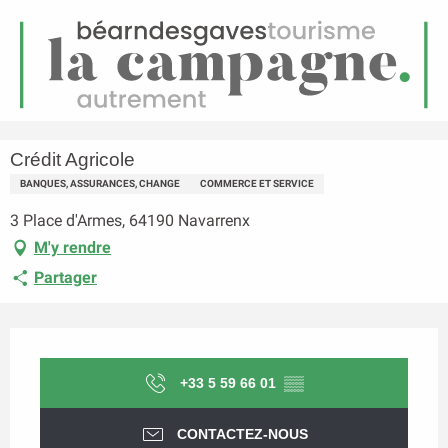
FR
Menu
echerche
Accueil
Crédit Agricole
Crédit Agricole
BANQUES, ASSURANCES, CHANGE
COMMERCE ET SERVICE
3 Place d'Armes, 64190 Navarrenx
M'y rendre
Partager
Ouverture et coordonnées
+33 5 59 66 01
▒▒
CONTACTEZ-NOUS