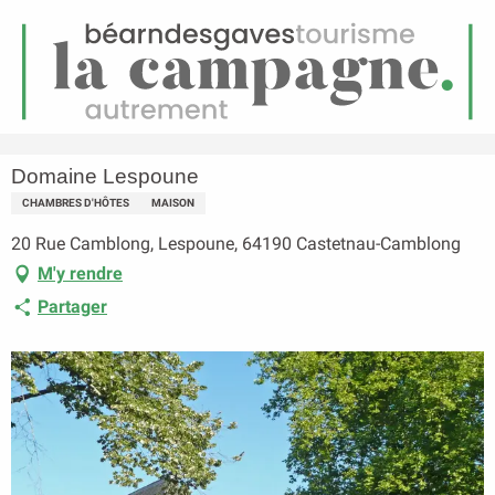
FR
Menu
echerche
Accueil
Domaine Lespoune
Domaine Lespoune
CHAMBRES D'HÔTES
MAISON
20 Rue Camblong, Lespoune, 64190 Castetnau-Camblong
M'y rendre
Partager