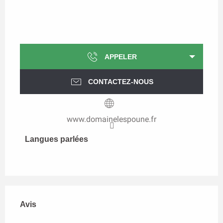
APPELER
CONTACTEZ-NOUS
www.domainelespoune.fr
Langues parlées
Langues parlées
Avis
Avis