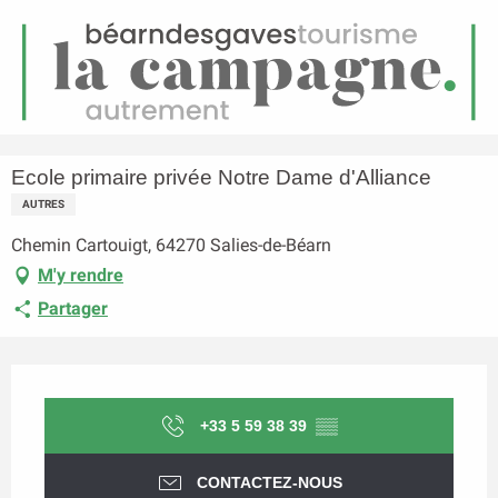
FR
Menu
echerche
Accueil
Ecole primaire privée Notre Dame d'Alliance
Ecole primaire privée Notre Dame d'Alliance
AUTRES
Chemin Cartouigt, 64270 Salies-de-Béarn
M'y rendre
Partager
Ouverture et coordonnées
+33 5 59 38 39
▒▒
CONTACTEZ-NOUS