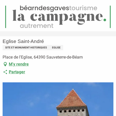
FR
Menu
echerche
Accueil
Eglise Saint-André
Eglise Saint-André
SITE ET MONUMENT HISTORIQUES
EGLISE
Place de l'Eglise, 64390 Sauveterre-de-Béarn
M'y rendre
Partager