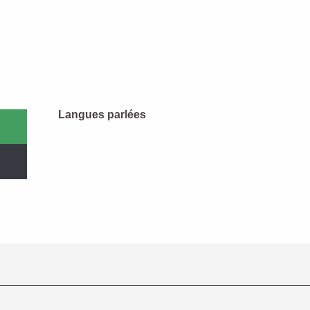
Langues parlées
Langues parlées