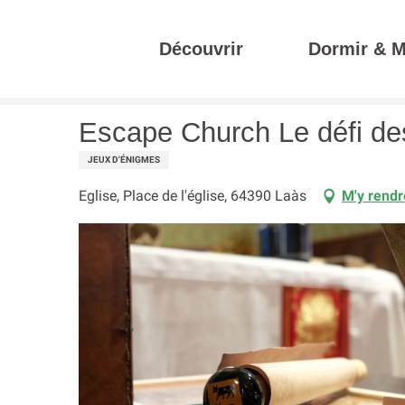
Aller
au
Découvrir
Dormir & 
contenu
Accueil
Escape Church Le défi des 3 calices
principal
Escape Church Le défi des
JEUX D'ÉNIGMES
Eglise, Place de l'église, 64390 Laàs
M'y rendr