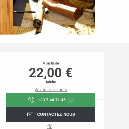
Ouverture et coordonnée
À partir de
22,00 €
Adulte
Voir tous les tarifs
+33 7 44 71 45
▒▒
CONTACTEZ-NOUS