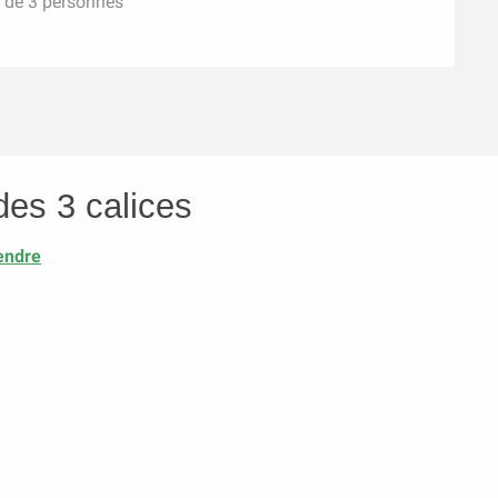
ir de 3 personnes
des 3 calices
endre