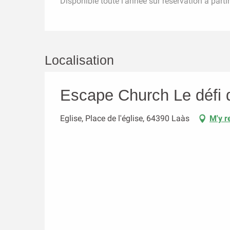
Disponible toute l'année sur réservation à part
Localisation
Escape Church Le défi 
Eglise, Place de l'église, 64390 Laàs
M'y r