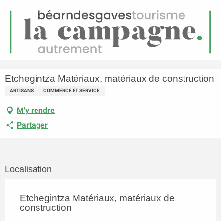
FR
Menu
echerche
Accueil
Etchegintza Matériaux, matériaux de construction
Etchegintza Matériaux, matériaux de construction
ARTISANS
COMMERCE ET SERVICE
M'y rendre
Partager
Localisation
Etchegintza Matériaux, matériaux de
construction