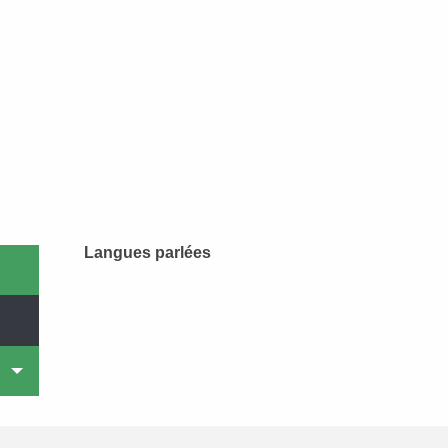
Langues parlées
Langues parlées