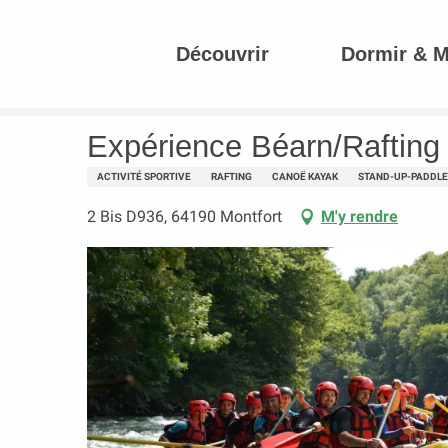
Aller
au
Découvrir
Dormir & 
contenu
Accueil
Expérience Béarn/Rafting 64
principal
Expérience Béarn/Rafting
ACTIVITÉ SPORTIVE
RAFTING
CANOË KAYAK
STAND-UP-PADDL
2 Bis D936, 64190 Montfort
M'y rendre