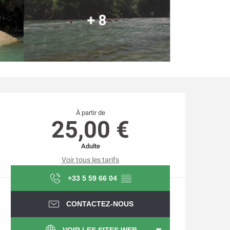
+ 8
Ouverture et coordonnée
À partir de
25,00 €
Adulte
Voir tous les tarifs
+33 5 59 66 04
▒▒
CONTACTEZ-NOUS
VOIR LES SITES WEB