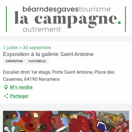
FR
Menu
echerche
Accueil
Exposition à la galerie Saint Antoine
1 juillet > 30 septembre
Exposition à la galerie Saint Antoine
EXPOSITION
CULTURELLE
Escalier droit 1er étage, Porte Saint Antoine, Place des
Casernes, 64190 Navarrenx
M'y rendre
Partager