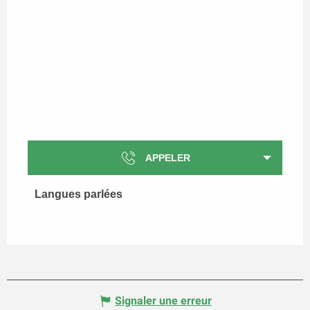
APPELER
Langues parlées
Langues parlées
Signaler une erreur